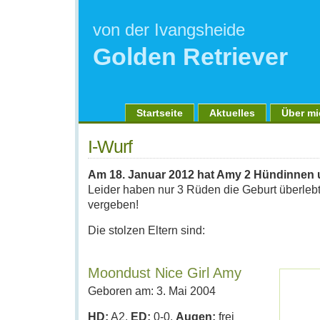
von der Ivangsheide
Golden Retriever
Startseite
Aktuelles
Über mi
I-Wurf
Am 18. Januar 2012 hat Amy 2 Hündinnen 
Leider haben nur 3 Rüden die Geburt überlebt
vergeben!
Die stolzen Eltern sind:
Moondust Nice Girl Amy
Geboren am: 3. Mai 2004
HD:
A2,
ED:
0-0,
Augen:
frei