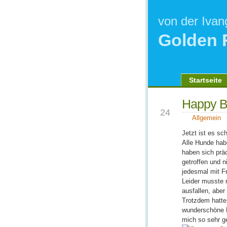
von der Ivan
Golden 
Startseite
Happy B
OKT.
24
Allgemein
Jetzt ist es sc
Alle Hunde hab
haben sich präc
getroffen und n
jedesmal mit F
Leider musste 
ausfallen, aber
Trotzdem hatte
wunderschöne K
mich so sehr ge