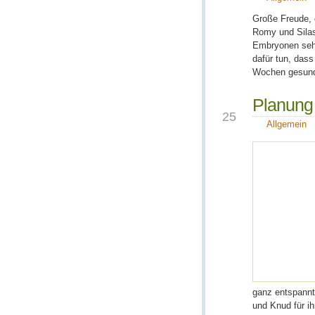
Große Freude, d
Romy und Silas 
Embryonen sehe
dafür tun, dass
Wochen gesund 
Planung
AUG.
25
Allgemein
ganz entspannt
und Knud für i