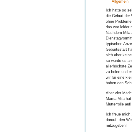
Allgemein
Ich hatte so se
die Geburt der
ohne Probleme 
das war leider 
Nachdem Mila
Dienstagvormit
typischen Anze
Geburtsstart hat
sich aber kein
so wurde es a
allerhöchste Ze
zu holen und e
wir für eine kl
haben den Schri
Aber vier Mädc
Mama Mila hat a
Mutterrolle auf!
Ich freue mich
darauf, den We
mitzugeben!