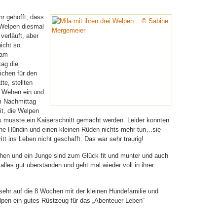
hr gehofft, dass
 Welpen diesmal
verläuft, aber
nicht so.
 am
tag die
ichen für den
te, stellten
e Wehen ein und
m Nachmittag
it, die Welpen
s musste ein Kaiserschnitt gemacht werden. Leider konnten
eine Hündin und einen kleinen Rüden nichts mehr tun…sie
tt ins Leben nicht geschafft. Das war sehr traurig!
hen und ein Junge sind zum Glück fit und munter und auch
lles gut überstanden und geht mal wieder voll in ihrer
 sehr auf die 8 Wochen mit der kleinen Hundefamilie und
lpen ein gutes Rüstzeug für das „Abenteuer Leben“