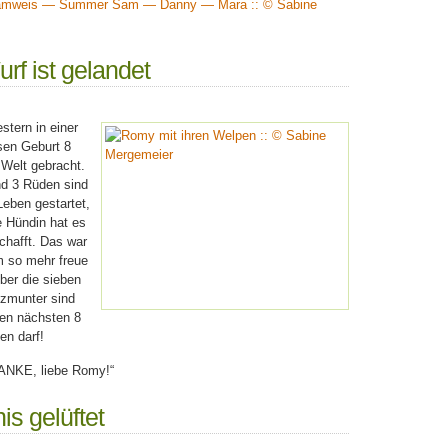
rf ist gelandet
stern in einer
sen Geburt 8
 Welt gebracht.
d 3 Rüden sind
 Leben gestartet,
e Hündin hat es
schafft. Das war
m so mehr freue
über die sieben
tzmunter sind
den nächsten 8
en darf!
ANKE, liebe Romy!“
s gelüftet