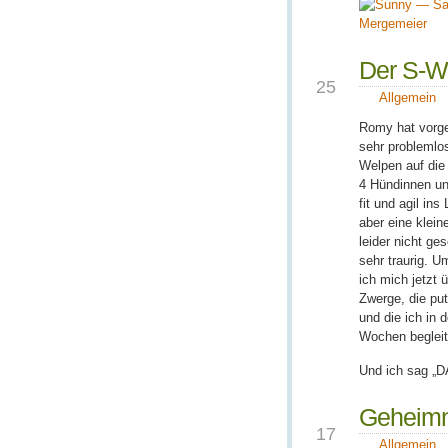
Der S-Wu
OKT.
25
Allgemein
Romy hat vorge
sehr problemlo
Welpen auf die
4 Hündinnen un
fit und agil ins
aber eine klein
leider nicht ge
sehr traurig. U
ich mich jetzt 
Zwerge, die pu
und die ich in 
Wochen begleit
Und ich sag „D
Geheimni
SEP.
17
Allgemein