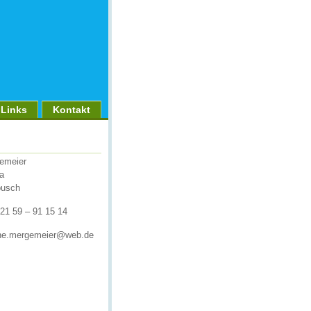
Links
Kontakt
emeier
a
busch
) 21 59 – 91 15 14
ine.mergemeier@web.de