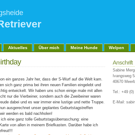
gsheide
Retriever
Aktuelles
Über mich
Meine Hunde
Welpen
irthday
Anschrift
Sabine Merg
Ivangsweg 5
hon ein ganzes Jahr her, dass der S-Wurf auf die Welt kam.
40670 Meer
en sich ganz prima bei ihren neuen Familien eingelebt und
htig entwickelt. Wir haben uns schon einige male mit allen
Tel.: +49 (0
icht nur die Vierbeiner, sondern auch die Zwei­beiner waren
reude dabei und es war immer eine lustige und nette Truppe.
E-Mail: sab
nun ausgerechnet unser geplantes Geburtstagstreffen
 wir werden es bald nachholen!
 ich eine ganz tolle Geburtstagsüberraschung: eine
arte von allen in meinem Briefkasten. Darüber habe ich
freut!!!