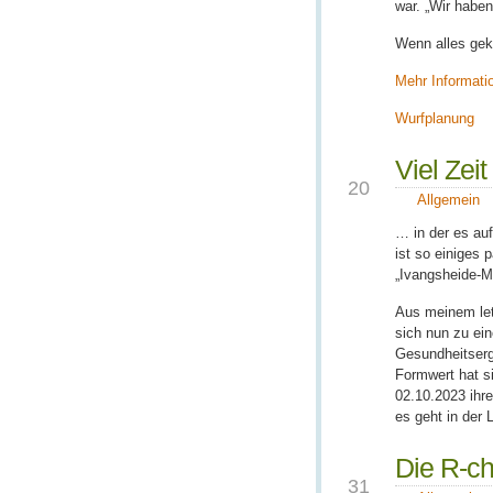
war. „Wir haben
Wenn alles gek
Mehr Informati
Wurfplanung
Viel Zei
AUG.
20
Allgemein
… in der es au
ist so einiges 
„Ivangsheide-M
Aus meinem letz
sich nun zu ei
Gesundheitserg
Formwert hat s
02.10.2023 ihr
es geht in der 
Die R-ch
JAN.
31