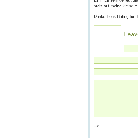
ich mich sehr gefreut un
stolz auf meine kleine 
Danke Henk Bating für d
Leav
-->