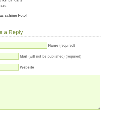
d ich bin ganz
Maus.
as schöne Foto!
e a Reply
Name
(required)
Mail
(will not be published) (required)
Website