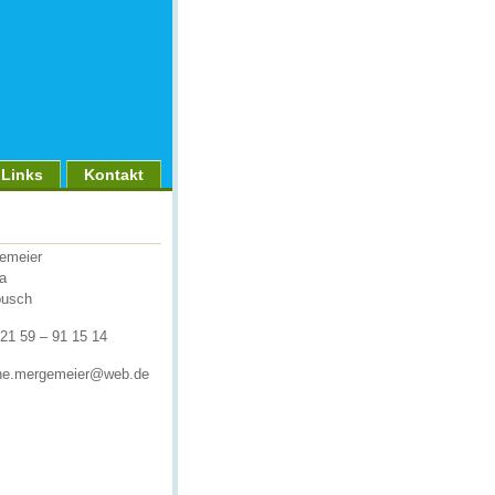
Links
Kontakt
emeier
a
busch
) 21 59 – 91 15 14
ine.mergemeier@web.de