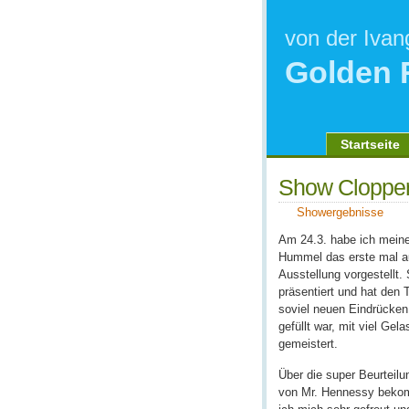
von der Ivan
Golden 
Startseite
Show Cloppe
Showergebnisse
Am 24.3. habe ich meine
Hummel das erste mal au
Ausstellung vorge­stellt. 
präsen­tiert und hat den 
soviel neuen Eindrücken
gefüllt war, mit viel Gel
gemeistert.
Über die super Beurteil
von Mr. Hennessy beko