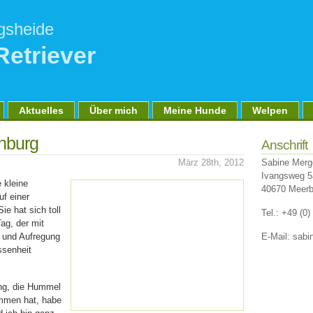
gsheide
Retriever
Aktuelles
Über mich
Meine Hunde
Welpen
nburg
Anschrift
Sabine Merg
März 28th, 2012
Ivangsweg 5
 kleine
40670 Meer
f einer
Sie hat sich toll
Tel.: +49 (0
Tag, der mit
 und Aufregung
E-Mail: sab
assenheit
ung, die Hummel
mmen hat, habe